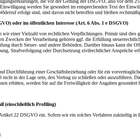
willigungserklärungen, die vor der Geltung der DSGVO, also vor dem 2
Einwilligung werden Sie gesondert im entsprechenden Text der Einwillig
Widerruf erfolgt sind, sind davon nicht betroffen und bleiben rechtmäßi
GVO) oder im öffentlichen Interesse (Art. 6 Abs. 1 e DSGVO)
ch wir einer Vielzahl von rechtlichen Verpflichtungen. Primär sind dies
den Zwecken der Verarbeitung gehören ggf. die Erfüllung steuerrechtli
rüfung durch Steuer- und andere Behörden. Darüber hinaus kann die 
g, Strafverfolgung oder Durchsetzung zivilrechtlicher Ansprüche erf
und Durchführung einer Geschäftsbeziehung oder für ein vorvertragliche
el nicht in der Lage sein, den Vertrag zu schließen oder auszuführen. 
nen erbitten, werden Sie auf die Freiwilligkeit der Angaben gesondert
 (einschließlich Profiling)
rtikel 22 DSGVO ein. Sofern wir ein solches Verfahren zukünftig in Ei
n