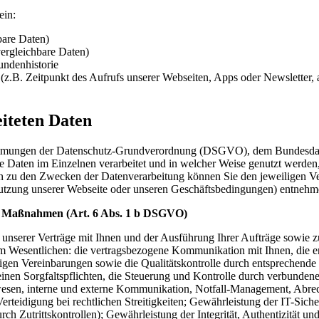
ein:
bare Daten)
ergleichbare Daten)
undenhistorie
z.B. Zeitpunkt des Aufrufs unserer Webseiten, Apps oder Newsletter, a
iteten Daten
timmungen der Datenschutz-Grundverordnung (DSGVO), dem Bundesda
Daten im Einzelnen verarbeitet und in welcher Weise genutzt werden, 
en zu den Zwecken der Datenverarbeitung können Sie den jeweiligen Ve
Nutzung unserer Webseite oder unseren Geschäftsbedingungen) entnehm
en Maßnahmen (Art. 6 Abs. 1 b DSGVO)
g unserer Verträge mit Ihnen und der Ausführung Ihrer Aufträge sow
n im Wesentlichen: die vertragsbezogene Kommunikation mit Ihnen, di
tigen Vereinbarungen sowie die Qualitätskontrolle durch entspreche
inen Sorgfaltspflichten, die Steuerung und Kontrolle durch verbunden
esen, interne und externe Kommunikation, Notfall-Management, Abrech
idigung bei rechtlichen Streitigkeiten; Gewährleistung der IT-Sicherhe
ch Zutrittskontrollen); Gewährleistung der Integrität, Authentizität 