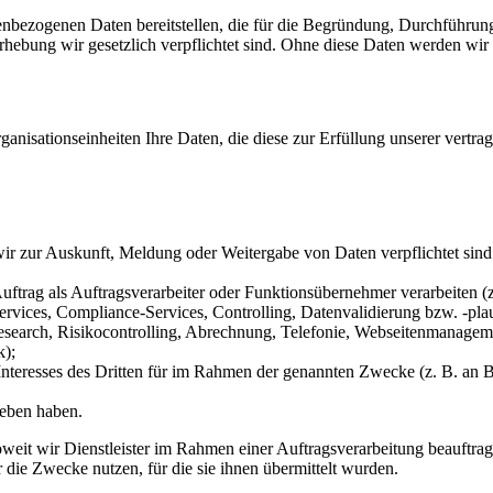
nbezogenen Daten bereitstellen, die für die Begründung, Durchführun
Erhebung wir gesetzlich verpflichtet sind. Ohne diese Daten werden wir 
rganisationseinheiten Ihre Daten, die diese zur Erfüllung unserer vertr
 zur Auskunft, Meldung oder Weitergabe von Daten verpflichtet sind od
uftrag als Auftragsverarbeiter oder Funktionsübernehmer verarbeiten 
vices, Compliance-Services, Controlling, Datenvalidierung bzw. -plau
earch, Risikocontrolling, Abrechnung, Telefonie, Webseitenmanagement
k);
n Interesses des Dritten für im Rahmen der genannten Zwecke (z. B. an 
geben haben.
weit wir Dienstleister im Rahmen einer Auftragsverarbeitung beauftrage
 die Zwecke nutzen, für die sie ihnen übermittelt wurden.