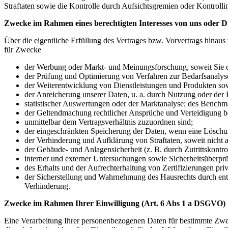
Straftaten sowie die Kontrolle durch Aufsichtsgremien oder Kontrollin
Zwecke im Rahmen eines berechtigten Interesses von uns oder D
Über die eigentliche Erfüllung des Vertrages bzw. Vorvertrags hinaus 
für Zwecke
der Werbung oder Markt- und Meinungsforschung, soweit Sie d
der Prüfung und Optimierung von Verfahren zur Bedarfsanalys
der Weiterentwicklung von Dienstleistungen und Produkten so
der Anreicherung unserer Daten, u. a. durch Nutzung oder der 
statistischer Auswertungen oder der Marktanalyse; des Benchm
der Geltendmachung rechtlicher Ansprüche und Verteidigung bei 
unmittelbar dem Vertragsverhältnis zuzuordnen sind;
der eingeschränkten Speicherung der Daten, wenn eine Löschu
der Verhinderung und Aufklärung von Straftaten, soweit nicht a
der Gebäude- und Anlagensicherheit (z. B. durch Zutrittskontro
interner und externer Untersuchungen sowie Sicherheitsüberpr
des Erhalts und der Aufrechterhaltung von Zertifizierungen priv
der Sicherstellung und Wahrnehmung des Hausrechts durch en
Verhinderung.
Zwecke im Rahmen Ihrer Einwilligung (Art. 6 Abs 1 a DSGVO)
Eine Verarbeitung Ihrer personenbezogenen Daten für bestimmte Zwec