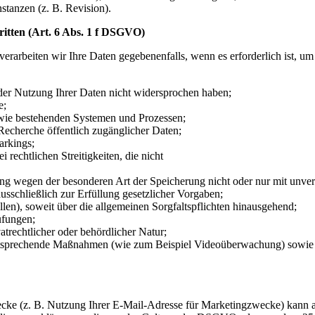
stanzen (z. B. Revision).
ritten (Art. 6 Abs. 1 f DSGVO)
verarbeiten wir Ihre Daten gegebenenfalls, wenn es erforderlich ist, u
er Nutzung Ihrer Daten nicht widersprochen haben;
e;
wie bestehenden Systemen und Prozessen;
Recherche öffentlich zugänglicher Daten;
arkings;
rechtlichen Streitigkeiten, die nicht
ng wegen der besonderen Art der Speicherung nicht oder nur mit unve
usschließlich zur Erfüllung gesetzlicher Vorgaben;
llen), soweit über die allgemeinen Sorgfaltspflichten hinausgehend;
üfungen;
atrechtlicher oder behördlicher Natur;
tsprechende Maßnahmen (wie zum Beispiel Videoüberwachung) sowie zu
ke (z. B. Nutzung Ihrer E-Mail-Adresse für Marketingzwecke) kann au