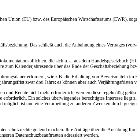
chen Union (EU) bzw. des Europäischen Wirtschaftsraums (EWR), sogenan
häftsbeziehung. Das schließt auch die Anbahnung eines Vertrages (vorve
Dokumentationspflichten, die sich u. a. aus dem Handelsgesetzbuch 
e zum Kalenderjahresende über das Ende der Geschäftsbeziehung bzw. 
wahrungsdauer erfordern, wie z.B. die Erhaltung von Beweismitteln im
ährungsfrist zwar drei Jahre; es können aber auch Verjährungsfristen 
hten und Rechte nicht mehr erforderlich, werden diese regelmäßig gelöscht
 erforderlich. Ein solches überwiegendes berechtigtes Interesse liegt
d möglich ist und eine Verarbeitung zu anderen Zwecken durch geeigne
nschutzrechte geltend machen. Ihre Anträge über die Ausübung Ihrer R
 unseren Datenschutzbeauftragten adressiert werden.