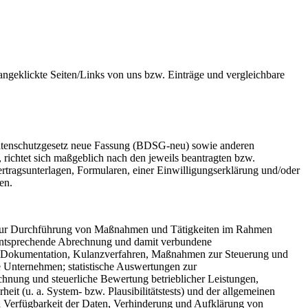
ngeklickte Seiten/Links von uns bzw. Einträge und vergleichbare
tenschutzgesetz neue Fassung (BDSG-neu) sowie anderen
richtet sich maßgeblich nach den jeweils beantragten bzw.
rtragsunterlagen, Formularen, einer Einwilligungserklärung und/oder
en.
ie zur Durchführung von Maßnahmen und Tätigkeiten im Rahmen
e entsprechende Abrechnung und damit verbundene
nde Dokumentation, Kulanzverfahren, Maßnahmen zur Steuerung und
e Unternehmen; statistische Auswertungen zur
nung und steuerliche Bewertung betrieblicher Leistungen,
it (u. a. System- bzw. Plausibilitätstests) und der allgemeinen
und Verfügbarkeit der Daten, Verhinderung und Aufklärung von