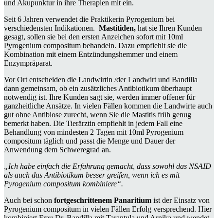
und Akupunktur in ihre Therapien mit ein.
Seit 6 Jahren verwendet die Praktikerin Pyrogenium bei
verschiedensten Indikationen.
Mastitiden,
hat sie Ihren Kunden
gesagt, sollen sie bei den ersten Anzeichen sofort mit 10ml
Pyrogenium compositum behandeln. Dazu empfiehlt sie die
Kombination mit einem Entzündungshemmer und einem
Enzympräparat.
Vor Ort entscheiden die Landwirtin /der Landwirt und Bandilla
dann gemeinsam, ob ein zusätzliches Antibiotikum überhaupt
notwendig ist. Ihre Kunden sagt sie, werden immer offener für
ganzheitliche Ansätze. In vielen Fällen kommen die Landwirte auch
gut ohne Antibiose zurecht, wenn Sie die Mastitis früh genug
bemerkt haben. Die Tierärztin empfiehlt in jedem Fall eine
Behandlung von mindesten 2 Tagen mit 10ml Pyrogenium
compositum täglich und passt die Menge und Dauer der
Anwendung dem Schweregrad an.
„Ich habe einfach die Erfahrung gemacht, dass sowohl das NSAID
als auch das Antibiotikum besser greifen, wenn ich es mit
Pyrogenium compositum kombiniere“.
Auch bei schon
fortgeschrittenem Panaritium
ist der Einsatz von
Pyrogenium compositum in vielen Fällen Erfolg versprechend. Hier
kombiniert Frau Dr. Bandilla mit Tarantula und Arnika und wendet